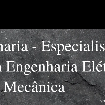
ria - Especial
 Engenharia Elét
e Mecânica
. 