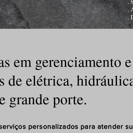
. 
. 
. 
s em gerenciamento e 
eas de elétrica, hidr
e grande porte.
onalizados para atender suas 